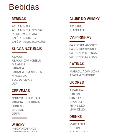
Bebidas
BEBIDAS
CLUBE DO WHISKY
ÁGUA MINERAL
RED LABEL
ÁGUA MINERAL COM GÁS
BLACK LABEL
REFRIGERANTE LATA
CAIPIRINHAS
CAFÉ EXPRESSO ILLY
CAFÉ EXPRESSO 3 CORAÇÕES
CAIPIROSKA ABSOLUT
SUCOS NATURAIS
CAIPIROSKA SMIRNOFF
CAIPIRINHA DE PINGA
ABACAXI
CAIPIRINHA DE SAQUE
ABACAXI COM HORTELÃ
BATIDAS
MELANCIA
LARANJA
MARACUJÁ COM VODKA
LARANJA COM ACEROLA
ABACAXI COM VINHO
MARACUJÁ
SUCO DE TOMATE
LICORES
UVA
CERVEJAS
AMARULA
BAILEYS
COINTREAU
NORTEÑA – URUGUAIA
DRAMBUI
PATRICIA – URUGUAIA
FRANGELICO
HEINEKEN
LIMONCELLO
ORIGINAL
CERPA
DRINKS
WHISKY
MARGARITA
NEGRONI
IMPORTADO 8 ANOS