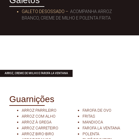
Galetos
GALETO DESOSSADO –
ACOMPANHA ARROZ
BRANCO, CREME DE MILHO E POLENTA FRITA
ARROZ, CREME DE MILHO E FAROFA LA VENTANA
Guarnições
ARROZ PARRILEIRO
FAROFA DE OVO
ARROZ COM ALHO
FRITAS
ARROZ À GREGA
MANDIOCA
ARROZ CARRETEIRO
FAROFA LA VENTANA
ARROZ BIRO-BIRO
POLENTA