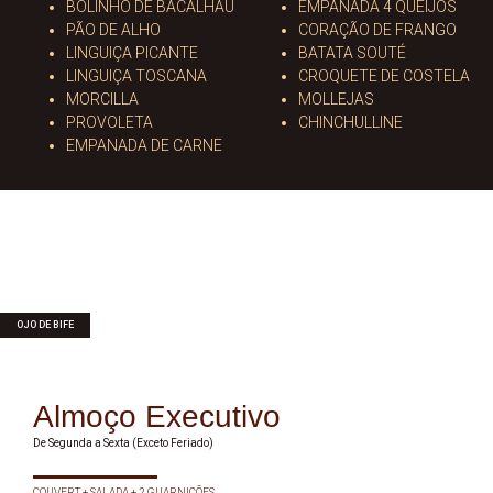
BOLINHO DE BACALHAU
EMPANADA 4 QUEIJOS
PÃO DE ALHO
CORAÇÃO DE FRANGO
LINGUIÇA PICANTE
BATATA SOUTÉ
LINGUIÇA TOSCANA
CROQUETE DE COSTELA
MORCILLA
MOLLEJAS
PROVOLETA
CHINCHULLINE
EMPANADA DE CARNE
OJO DE BIFE
Almoço Executivo
De Segunda a Sexta (Exceto Feriado)
COUVERT + SALADA + 2 GUARNIÇÕES