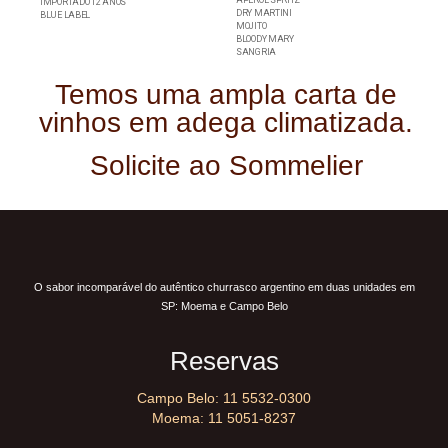
APEROL SPRITZ
IMPORTADO 12 ANOS
DRY MARTINI
BLUE LABEL
MOJITO
BLOODY MARY
SANGRIA
Temos uma ampla carta de
vinhos em adega climatizada.
Solicite ao Sommelier
O sabor incomparável do autêntico churrasco argentino em duas unidades em
SP: Moema e Campo Belo
Reservas
Campo Belo: 11 5532-0300
Moema: 11 5051-8237