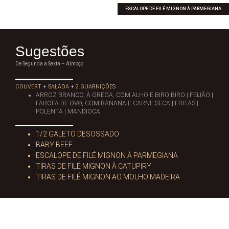
ESCALOPE DE FILÉ MIGNON À PARMEGIANA
Sugestões
De Segunda a Sexta – Almoço
COUVERT + SALADA + 2 GUARNIÇÕES
ARROZ BRANCO, À GREGA, COM ALHO E BIRO BIRO | FEIJÃO |
FAROFA DE OVO, COM BANANA E CARNE SECA | FRITAS |
POLENTA | MANDIOCA
1/2 GALETO DESOSSADO
BABY BEEF
ESCALOPE DE FILÉ MIGNON À PARMEGIANA
TIRAS DE FILÉ MIGNON À CATUPIRY
TIRAS DE FILÉ MIGNON AO MOLHO MADEIRA