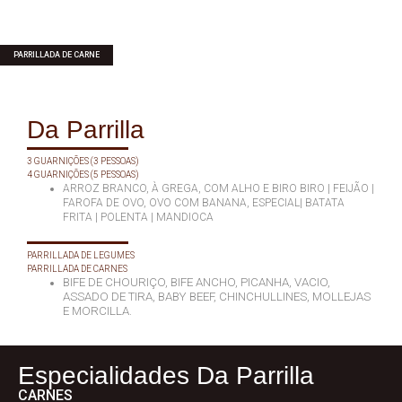
PARRILLADA DE CARNE
Da Parrilla
3 GUARNIÇÕES (3 PESSOAS)
4 GUARNIÇÕES (5 PESSOAS)
ARROZ BRANCO, À GREGA, COM ALHO E BIRO BIRO | FEIJÃO |
FAROFA DE OVO, OVO COM BANANA, ESPECIAL| BATATA
FRITA | POLENTA | MANDIOCA
PARRILLADA DE LEGUMES
PARRILLADA DE CARNES
BIFE DE CHOURIÇO, BIFE ANCHO, PICANHA, VACIO,
ASSADO DE TIRA, BABY BEEF, CHINCHULLINES, MOLLEJAS
E MORCILLA.
Especialidades Da Parrilla
CARNES