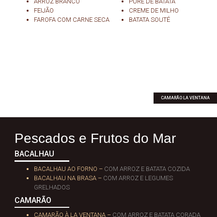
ARROZ BRANCO
PURÊ DE BATATA
FEIJÃO
CREME DE MILHO
FAROFA COM CARNE SECA
BATATA SOUTÉ
CAMARÃO LA VENTANA
Pescados e Frutos do Mar
BACALHAU
BACALHAU AO FORNO –
COM ARROZ E BATATA COZIDA
BACALHAU NA BRASA –
COM ARROZ E LEGUMES
GRELHADOS
CAMARÃO
CAMARÃO À LA VENTANA –
COM ARROZ E BATATA CORADA