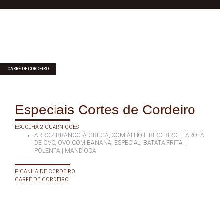
CARRÉ DE CORDEIRO
Especiais Cortes de Cordeiro
ESCOLHA 2 GUARNIÇÕES
ARROZ BRANCO, À GREGA, COM ALHO E BIRO BIRO | FAROFA
DE OVO, OVO COM BANANA, ESPECIAL| BATATA FRITA |
POLENTA | MANDIOCA
PICANHA DE CORDEIRO
CARRÉ DE CORDEIRO